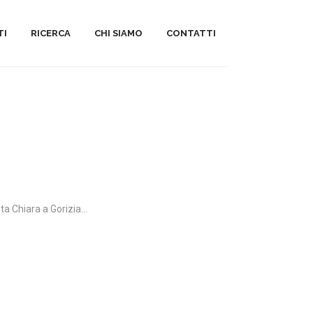
TI
RICERCA
CHI SIAMO
CONTATTI
a Chiara a Gorizia...